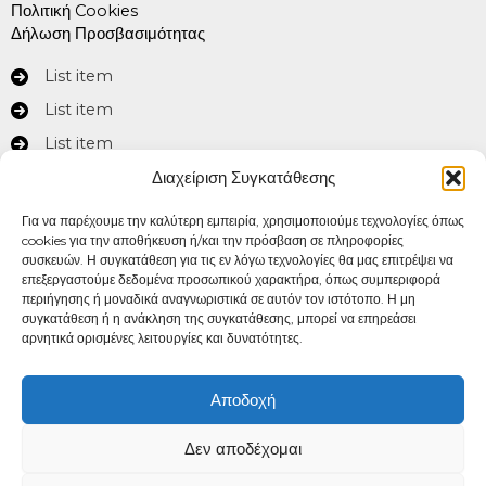
Πολιτική Cookies
Δήλωση Προσβασιμότητας
List item
List item
List item
Διαχείριση Συγκατάθεσης
Στοιχεία Επικοινωνίας
Για να παρέχουμε την καλύτερη εμπειρία, χρησιμοποιούμε τεχνολογίες όπως
cookies για την αποθήκευση ή/και την πρόσβαση σε πληροφορίες
συσκευών. Η συγκατάθεση για τις εν λόγω τεχνολογίες θα μας επιτρέψει να
Στοιχεία Επικοινωνίας
επεξεργαστούμε δεδομένα προσωπικού χαρακτήρα, όπως συμπεριφορά
περιήγησης ή μοναδικά αναγνωριστικά σε αυτόν τον ιστότοπο. Η μη
συγκατάθεση ή η ανάκληση της συγκατάθεσης, μπορεί να επηρεάσει
Δώρου 7-9, ΤΚ:10432 - Αθήνα
αρνητικά ορισμένες λειτουργίες και δυνατότητες.
+30 213 214 1216 - +30 213 212 4728
eaadhsy@eaadhsy.gr
Αποδοχή
Δεν αποδέχομαι