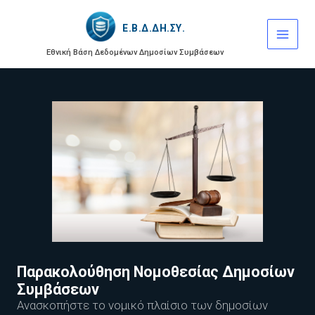
Μετάβαση
στο
Ε.Β.Δ.ΔΗ.ΣΥ.
περιεχόμενο
Εθνική Βάση Δεδομένων
Δημοσίων Συμβάσεων
Παρακολούθηση Νομοθεσίας Δημοσίων
Συμβάσεων
Ανασκοπήστε το νομικό πλαίσιο των δημοσίων