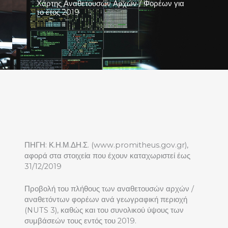
Χάρτης Αναθετουσών Αρχών / Φορέων για
το έτος 2019
ΠΗΓΗ: Κ.Η.Μ.ΔΗ.Σ. (www.promitheus.gov.gr),
αφορά στα στοιχεία που έχουν καταχωριστεί έως
31/12/2019
Προβολή του πλήθους των αναθετουσών αρχών /
αναθετόντων φορέων ανά γεωγραφική περιοχή
(NUTS 3), καθώς και του συνολικού ύψους των
συμβάσεών τους εντός του 2019.